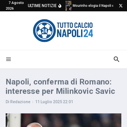
7 Agosto
Salta al contenuto
ULTIME NOTIZIE
Mourinho elogia il Napoli e critica
2026
Napoli, conferma di Romano:
interesse per Milinkovic Savic
Di
Redazione
11 Luglio 2025
22:01