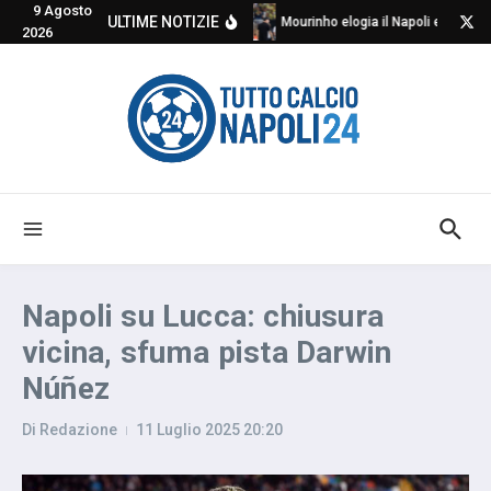
9 Agosto
Salta al contenuto
ULTIME NOTIZIE
Mourinho elogia il Napoli e critica
2026
Napoli su Lucca: chiusura
vicina, sfuma pista Darwin
Núñez
Di
Redazione
11 Luglio 2025
20:20