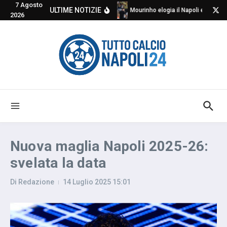
7 Agosto
Salta al contenuto
ULTIME NOTIZIE
Mourinho elogia il Napoli e critica
2026
Nuova maglia Napoli 2025-26:
svelata la data
Di
Redazione
14 Luglio 2025
15:01