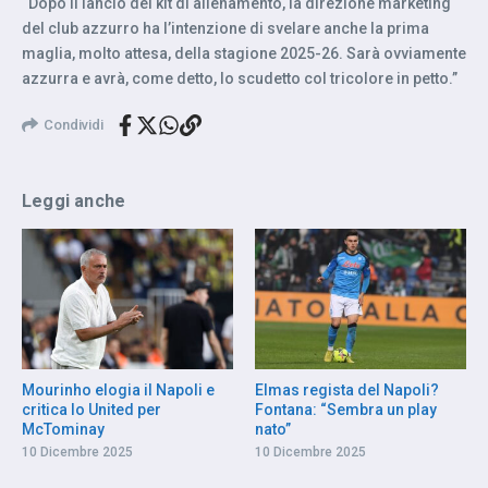
“Dopo il lancio del kit di allenamento, la direzione marketing
del club azzurro ha l’intenzione di svelare anche la prima
maglia, molto attesa, della stagione 2025-26. Sarà ovviamente
azzurra e avrà, come detto, lo scudetto col tricolore in petto.”
Condividi
Leggi anche
Mourinho elogia il Napoli e
Elmas regista del Napoli?
critica lo United per
Fontana: “Sembra un play
McTominay
nato”
10 Dicembre 2025
10 Dicembre 2025