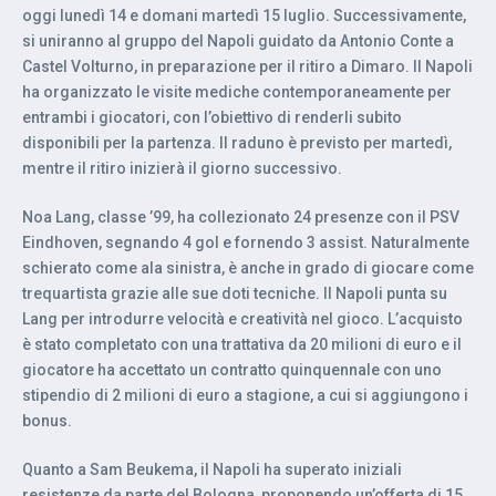
oggi lunedì 14 e domani martedì 15 luglio. Successivamente,
si uniranno al gruppo del Napoli guidato da Antonio Conte a
Castel Volturno, in preparazione per il ritiro a Dimaro. Il Napoli
ha organizzato le visite mediche contemporaneamente per
entrambi i giocatori, con l’obiettivo di renderli subito
disponibili per la partenza. Il raduno è previsto per martedì,
mentre il ritiro inizierà il giorno successivo.
Noa Lang, classe ’99, ha collezionato 24 presenze con il PSV
Eindhoven, segnando 4 gol e fornendo 3 assist. Naturalmente
schierato come ala sinistra, è anche in grado di giocare come
trequartista grazie alle sue doti tecniche. Il Napoli punta su
Lang per introdurre velocità e creatività nel gioco. L’acquisto
è stato completato con una trattativa da 20 milioni di euro e il
giocatore ha accettato un contratto quinquennale con uno
stipendio di 2 milioni di euro a stagione, a cui si aggiungono i
bonus.
Quanto a Sam Beukema, il Napoli ha superato iniziali
resistenze da parte del Bologna, proponendo un’offerta di 15