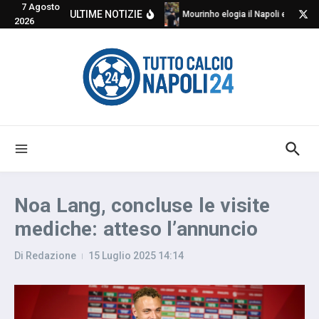
7 Agosto
Salta al contenuto
ULTIME NOTIZIE
Mourinho elogia il Napoli e critica
2026
Noa Lang, concluse le visite
mediche: atteso l’annuncio
Di
Redazione
15 Luglio 2025
14:14