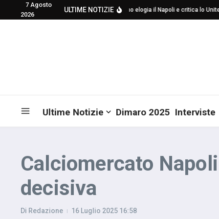
7 Agosto
Salta al contenuto
ULTIME NOTIZIE
Mourinho elogia il Napoli e critica lo Unite
2026
Ultime Notizie
Dimaro 2025
Interviste
Calciomercato Napoli:
decisiva
Di
Redazione
16 Luglio 2025
16:58