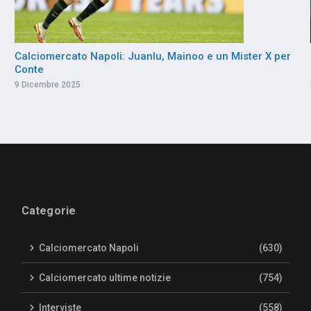
Calciomercato Napoli: Juanlu, Mainoo e un Mister X per
Conte
9 Dicembre 2025
Categorie
Calciomercato Napoli
(630)
Calciomercato ultime notizie
(754)
Interviste
(558)