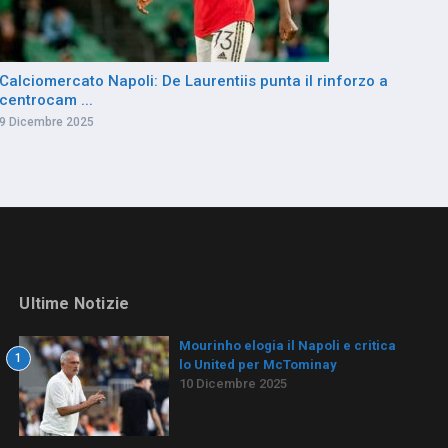
Calciomercato Napoli: De Laurentiis punta il rinforzo a
centrocam ...
9 Dicembre 2025
Ultime Notizie
Mourinho elogia il Napoli e critica
1
lo United per McTominay
10 Dicembre 2025