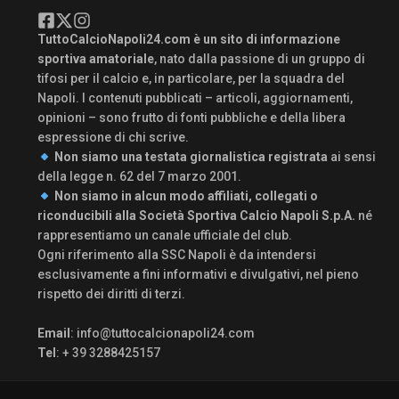
TuttoCalcioNapoli24.com è un sito di informazione
sportiva amatoriale
, nato dalla passione di un gruppo di
tifosi per il calcio e, in particolare, per la squadra del
Napoli. I contenuti pubblicati – articoli, aggiornamenti,
opinioni – sono frutto di fonti pubbliche e della libera
espressione di chi scrive.
Non siamo una testata giornalistica registrata
ai sensi
della legge n. 62 del 7 marzo 2001.
Non siamo in alcun modo affiliati, collegati o
riconducibili alla Società Sportiva Calcio Napoli S.p.A.
né
rappresentiamo un canale ufficiale del club.
Ogni riferimento alla SSC Napoli è da intendersi
esclusivamente a fini informativi e divulgativi, nel pieno
rispetto dei diritti di terzi.
Email
:
info@tuttocalcionapoli24.com
Tel
: + 39 3288425157