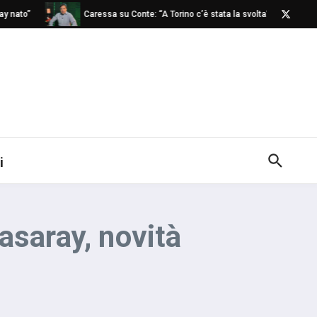
nato”
Caressa su Conte: “A Torino c’è stata la svolta”
Na
i
asaray, novità