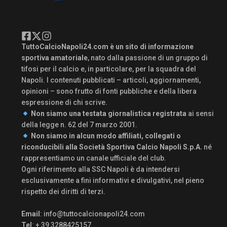
TuttoCalcioNapoli24.com è un sito di informazione
sportiva amatoriale
, nato dalla passione di un gruppo di
tifosi per il calcio e, in particolare, per la squadra del
Napoli. I contenuti pubblicati – articoli, aggiornamenti,
opinioni – sono frutto di fonti pubbliche e della libera
espressione di chi scrive.
Non siamo una testata giornalistica registrata
ai sensi
della legge n. 62 del 7 marzo 2001.
Non siamo in alcun modo affiliati, collegati o
riconducibili alla Società Sportiva Calcio Napoli S.p.A.
né
rappresentiamo un canale ufficiale del club.
Ogni riferimento alla SSC Napoli è da intendersi
esclusivamente a fini informativi e divulgativi, nel pieno
rispetto dei diritti di terzi.
Email
:
info@tuttocalcionapoli24.com
Tel
: + 39 3288425157