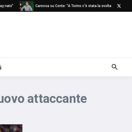
 nato”
Caressa su Conte: “A Torino c’è stata la svolta”
N
i
nuovo attaccante