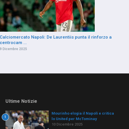
Calciomercato Napoli: De Laurentiis punta il rinforzo a
centrocam ...
9 Dicembre 2025
Ultime Notizie
Mourinho elogia il Napoli e critica
1
lo United per McTominay
10 Dicembre 2025