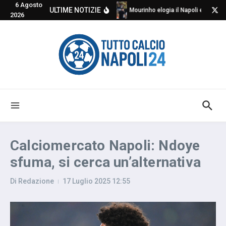
6 Agosto
Salta al contenuto
ULTIME NOTIZIE
Mourinho elogia il Napoli e critica
2026
Calciomercato Napoli: Ndoye
sfuma, si cerca un’alternativa
Di
Redazione
17 Luglio 2025
12:55