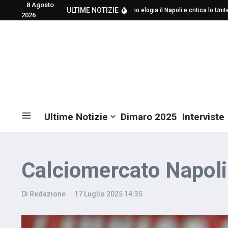
8 Agosto
Salta al contenuto
ULTIME NOTIZIE
Mourinho elogia il Napoli e critica lo United p
2026
Ultime Notizie
Dimaro 2025
Interviste
Calciomercato Napoli: 
Di
Redazione
17 Luglio 2025
14:35