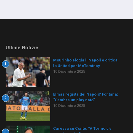
Ultime Notizie
Mourinho elogia il Napoli e critica
1
lo United per McTominay
10 Dicembre 2025
Elmas regista del Napoli? Fontana:
2
“Sembra un play nato”
10 Dicembre 2025
Caressa su Conte: “A Torino c’è
3