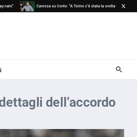
o”
Caressa su Conte: “A Torino c’è stata la svolta”
Napo
i
dettagli dell’accordo