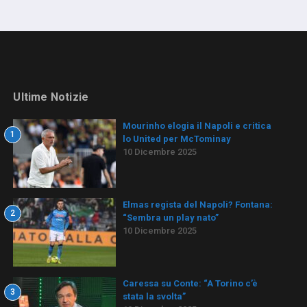
Ultime Notizie
Mourinho elogia il Napoli e critica
1
lo United per McTominay
10 Dicembre 2025
Elmas regista del Napoli? Fontana:
2
“Sembra un play nato”
10 Dicembre 2025
Caressa su Conte: “A Torino c’è
3
stata la svolta”