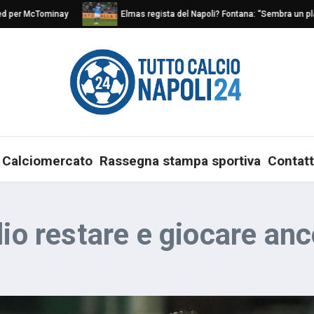
er McTominay
Elmas regista del Napoli? Fontana: “Sembra un play nat
Calciomercato
Rassegna stampa sportiva
Contatt
lio restare e giocare anc