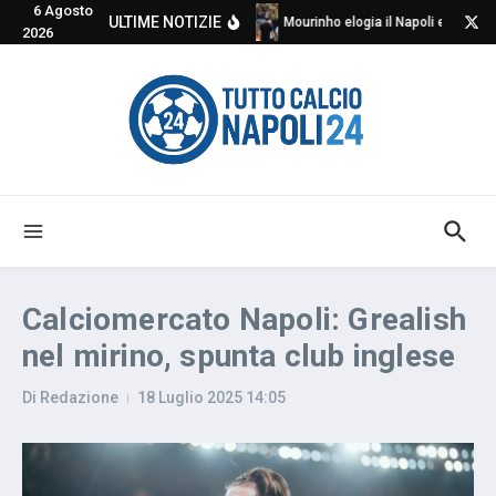
6 Agosto
Salta al contenuto
ULTIME NOTIZIE
Mourinho elogia il Napoli e critica
2026
Calciomercato Napoli: Grealish
nel mirino, spunta club inglese
Di
Redazione
18 Luglio 2025
14:05