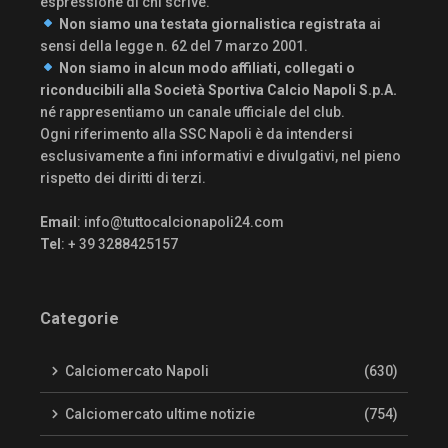
espressione di chi scrive.
Non siamo una testata giornalistica registrata
ai
sensi della legge n. 62 del 7 marzo 2001.
Non siamo in alcun modo affiliati, collegati o
riconducibili alla Società Sportiva Calcio Napoli S.p.A.
né rappresentiamo un canale ufficiale del club.
Ogni riferimento alla SSC Napoli è da intendersi
esclusivamente a fini informativi e divulgativi, nel pieno
rispetto dei diritti di terzi.
Email
:
info@tuttocalcionapoli24.com
Tel
: + 39 3288425157
Categorie
Calciomercato Napoli
(630)
Calciomercato ultime notizie
(754)