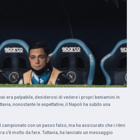
pei era palpabile, desiderosi di vedere i propri beniamini in
via, nonostante le aspettative, il Napoli ha subito una
il campionato con un passo falso, ma ha assicurato che i ritmi
ora c’è molto da fare. Tuttavia, ha lanciato un messaggio