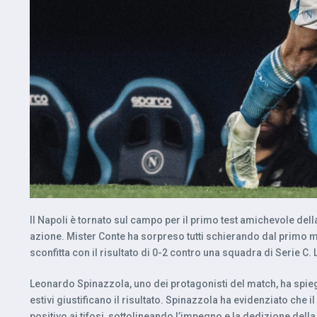
Il Napoli è tornato sul campo per il primo test amichevole dell
azione. Mister Conte ha sorpreso tutti schierando dal primo min
sconfitta con il risultato di 0-2 contro una squadra di Serie C. 
Leonardo Spinazzola, uno dei protagonisti del match, ha spiega
estivi giustificano il risultato. Spinazzola ha evidenziato che
positivo ai tifosi, sottolineando l’impegno e la dedizione dell