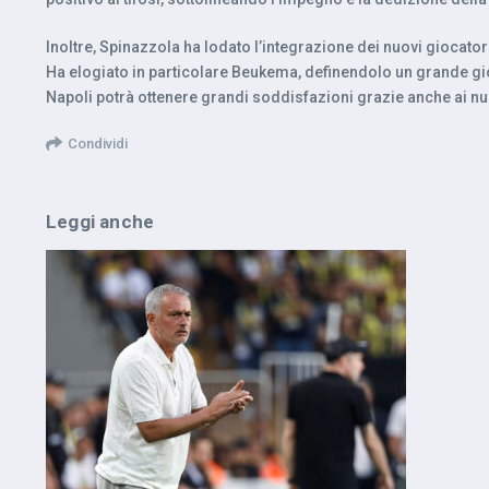
Inoltre, Spinazzola ha lodato l’integrazione dei nuovi giocato
Ha elogiato in particolare Beukema, definendolo un grande gio
Napoli potrà ottenere grandi soddisfazioni grazie anche ai nu
Condividi
Leggi anche