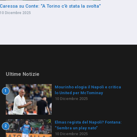
Caressa su Conte: “A Torino c’è stata la svolta”
10 Dicembre 2025
Ultime Notizie
Mourinho elogia il Napoli e critica
1
lo United per McTominay
10 Dicembre 2025
Elmas regista del Napoli? Fontana:
2
“Sembra un play nato”
10 Dicembre 2025