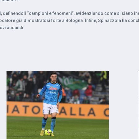
ri, definendoli “campioni e fenomeni”, evidenziando come si siano in
catore già dimostratosi forte a Bologna. Infine, Spinazzola ha concl
ovi acquisti.