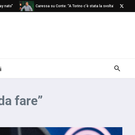
o”
Caressa su Conte: “A Torino c’è stata la svolta”
Napo
i
da fare”