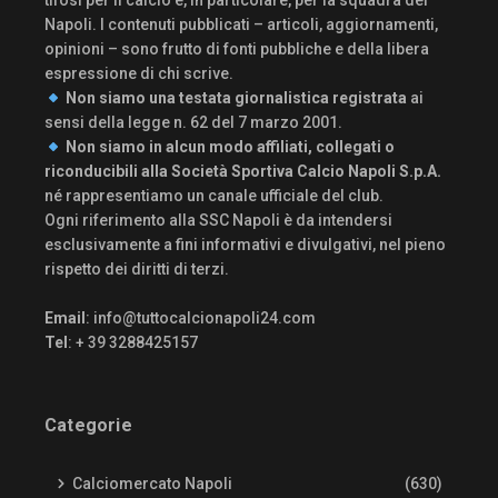
tifosi per il calcio e, in particolare, per la squadra del
Napoli. I contenuti pubblicati – articoli, aggiornamenti,
opinioni – sono frutto di fonti pubbliche e della libera
espressione di chi scrive.
Non siamo una testata giornalistica registrata
ai
sensi della legge n. 62 del 7 marzo 2001.
Non siamo in alcun modo affiliati, collegati o
riconducibili alla Società Sportiva Calcio Napoli S.p.A.
né rappresentiamo un canale ufficiale del club.
Ogni riferimento alla SSC Napoli è da intendersi
esclusivamente a fini informativi e divulgativi, nel pieno
rispetto dei diritti di terzi.
Email
:
info@tuttocalcionapoli24.com
Tel
: + 39 3288425157
Categorie
Calciomercato Napoli
(630)