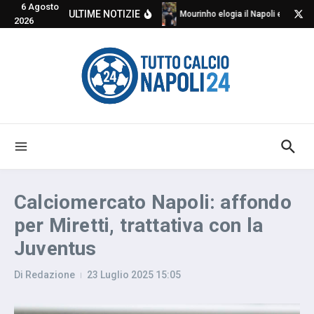
6 Agosto
Salta al contenuto
ULTIME NOTIZIE
Mourinho elogia il Napoli e critica
2026
Calciomercato Napoli: affondo
per Miretti, trattativa con la
Juventus
Di
Redazione
23 Luglio 2025
15:05