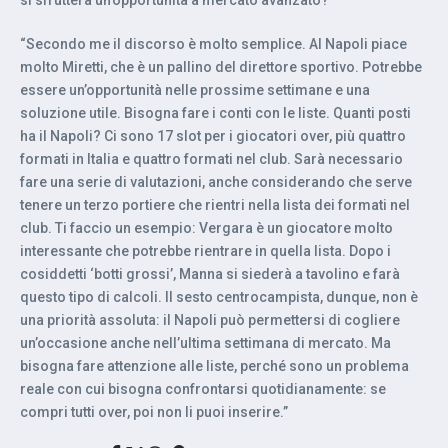
si sfrutterà un’opportunità a mercato avanzato?
“Secondo me il discorso è molto semplice. Al Napoli piace
molto Miretti, che è un pallino del direttore sportivo. Potrebbe
essere un’opportunità nelle prossime settimane e una
soluzione utile. Bisogna fare i conti con le liste. Quanti posti
ha il Napoli? Ci sono 17 slot per i giocatori over, più quattro
formati in Italia e quattro formati nel club. Sarà necessario
fare una serie di valutazioni, anche considerando che serve
tenere un terzo portiere che rientri nella lista dei formati nel
club. Ti faccio un esempio: Vergara è un giocatore molto
interessante che potrebbe rientrare in quella lista. Dopo i
cosiddetti ‘botti grossi’, Manna si siederà a tavolino e farà
questo tipo di calcoli. Il sesto centrocampista, dunque, non è
una priorità assoluta: il Napoli può permettersi di cogliere
un’occasione anche nell’ultima settimana di mercato. Ma
bisogna fare attenzione alle liste, perché sono un problema
reale con cui bisogna confrontarsi quotidianamente: se
compri tutti over, poi non li puoi inserire.”