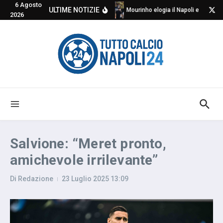
6 Agosto
Salta al contenuto
ULTIME NOTIZIE
Mourinho elogia il Napoli e critica 
2026
Salvione: “Meret pronto,
amichevole irrilevante”
Di
Redazione
23 Luglio 2025
13:09