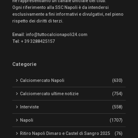
né rappresentiamo un canale ufficiale del club.
Ogni riferimento alla SSC Napoli è da intendersi
esclusivamente a fini informativi e divulgativi, nel pieno
rispetto dei diritti di terzi.
Email
:
info@tuttocalcionapoli24.com
Tel
: + 39 3288425157
Categorie
Calciomercato Napoli
(630)
Calciomercato ultime notizie
(754)
Interviste
(558)
Napoli
(1707)
Ritiro Napoli Dimaro e Castel di Sangro 2025
(76)