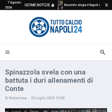
7 Agosto
Salta al contenuto
ULTIME NOTIZIE
Mourinho elogia il Napoli e critica
2026
Spinazzola svela con una
battuta i duri allenamenti di
Conte
Di
Redazione
23 Luglio 2025
19:00