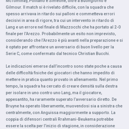
McTominay, Politano e Simeone, oltre a Buongiorno e
Gilmour. Il match si è rivelato difficile, con la squadra che
spesso arrivava in ritardo sui palloni e commetteva errori
decisivi in area di rigore, tra cui un intervento in ritardo di
Lang e un errore nel finale di Mazzocchi che ha portato al 2-0
finale per l’Arezzo. Probabilmente un esito non imprevisto,
considerando che l’Arezzo è più avanti nella preparazione e si
è optato per affrontare un avversario di buon livello per la
Serie C, come confermato dal tecnico Christian Bucchi.
Le indicazioni emerse dall’incontro sono state poche a causa
delle difficoltà fisiche dei giocatori che hanno impedito di
mettere in pratica quanto provato in allenamento. Nel primo
tempo, la squadra ha cercato di creare densità sulla destra
per isolare in uno contro uno Lang, ma il giocatore,
appesantito, ha raramente superato l’avversario diretto. De
Bruyne ha operato liberamente, muovendosi sia a sinistra che
centralmente, con Anguissa maggiormente a supporto. La
coppia di difensori centrali Rrahmani-Beukema potrebbe
essere la scelta per l’inizio di stagione, in considerazione