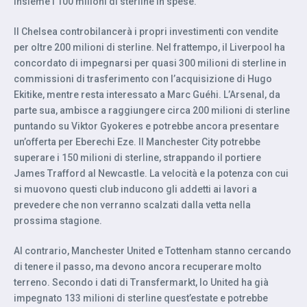
insieme i 100 milioni di sterline in spese.
Il Chelsea controbilancerà i propri investimenti con vendite
per oltre 200 milioni di sterline. Nel frattempo, il Liverpool ha
concordato di impegnarsi per quasi 300 milioni di sterline in
commissioni di trasferimento con l’acquisizione di Hugo
Ekitike, mentre resta interessato a Marc Guéhi. L’Arsenal, da
parte sua, ambisce a raggiungere circa 200 milioni di sterline
puntando su Viktor Gyokeres e potrebbe ancora presentare
un’offerta per Eberechi Eze. Il Manchester City potrebbe
superare i 150 milioni di sterline, strappando il portiere
James Trafford al Newcastle. La velocità e la potenza con cui
si muovono questi club inducono gli addetti ai lavori a
prevedere che non verranno scalzati dalla vetta nella
prossima stagione.
Al contrario, Manchester United e Tottenham stanno cercando
di tenere il passo, ma devono ancora recuperare molto
terreno. Secondo i dati di Transfermarkt, lo United ha già
impegnato 133 milioni di sterline quest’estate e potrebbe