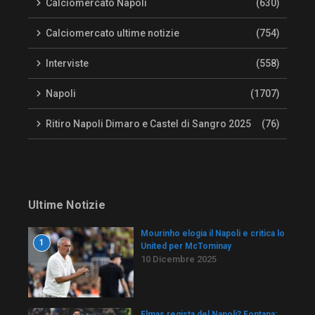
Calciomercato Napoli
(630)
Calciomercato ultime notizie
(754)
Interviste
(558)
Napoli
(1707)
Ritiro Napoli Dimaro e Castel di Sangro 2025
(76)
Ultime Notizie
Mourinho elogia il Napoli e critica lo
1
United per McTominay
10 Dicembre 2025
Elmas regista del Napoli? Fontana: