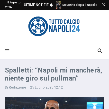
8 Agosto
Salta al contenuto
ULTIME NOTIZIE
Mourinho elogia il Napoli e critica
2026
Spalletti: “Napoli mi mancherà,
niente giro sul pullman”
Di
Redazione
25 Luglio 2025
12:12