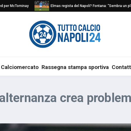
er McTominay
Elmas regista del Napoli? Fontana: “Sembra un play nat
Calciomercato
Rassegna stampa sportiva
Contatt
: alternanza crea proble