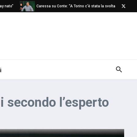
o”
Caressa su Conte: “A Torino c’è stata la svolta”
Napo
i
mi secondo l’esperto