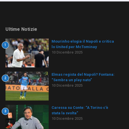
Ultime Notizie
Mourinho elogia il Napoli e critica
1
lo United per McTominay
10 Dicembre 2025
Elmas regista del Napoli? Fontana:
2
“Sembra un play nato”
10 Dicembre 2025
Caressa su Conte: “A Torino c’è
3
stata la svolta”
10 Dicembre 2025