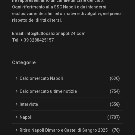
né rappresentiamo un canale ufficiale del club.
Ogni riferimento alla SSC Napoli è da intendersi
esclusivamente a fini informativi e divulgativi, nel pieno
rispetto dei diritti di terzi.
Email
:
info@tuttocalcionapoli24.com
Tel
: + 39 3288425157
Categorie
Calciomercato Napoli
(630)
Calciomercato ultime notizie
(754)
Interviste
(558)
Napoli
(1707)
Ritiro Napoli Dimaro e Castel di Sangro 2025
(76)