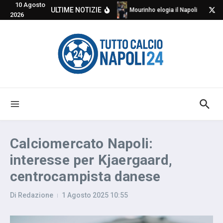
10 Agosto
Salta al contenuto
ULTIME NOTIZIE
Mourinho elogia il Napoli e critic
2026
Calciomercato Napoli:
interesse per Kjaergaard,
centrocampista danese
Di
Redazione
1 Agosto 2025
10:55