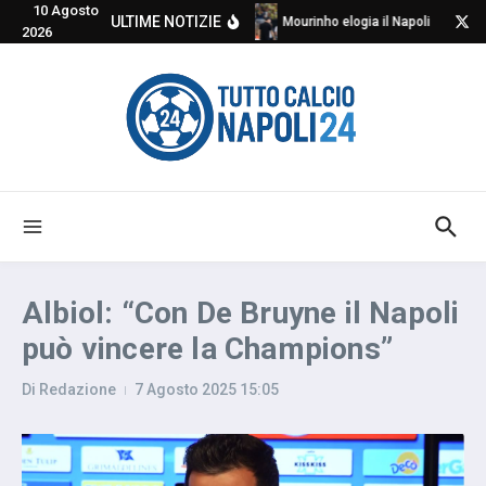
10 Agosto
Salta al contenuto
ULTIME NOTIZIE
Mourinho elogia il Napoli e critic
2026
Albiol: “Con De Bruyne il Napoli
può vincere la Champions”
Di
Redazione
7 Agosto 2025
15:05