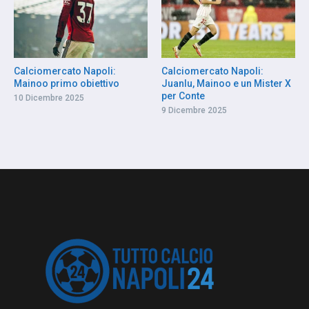
Calciomercato Napoli:
Calciomercato Napoli:
Mainoo primo obiettivo
Juanlu, Mainoo e un Mister X
per Conte
10 Dicembre 2025
9 Dicembre 2025