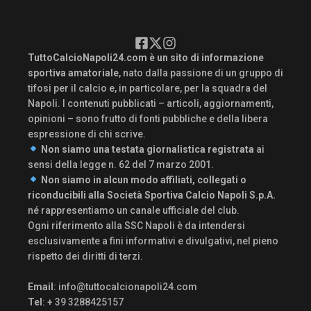
TuttoCalcioNapoli24.com è un sito di informazione
sportiva amatoriale
, nato dalla passione di un gruppo di
tifosi per il calcio e, in particolare, per la squadra del
Napoli. I contenuti pubblicati – articoli, aggiornamenti,
opinioni – sono frutto di fonti pubbliche e della libera
espressione di chi scrive.
Non siamo una testata giornalistica registrata
ai
sensi della legge n. 62 del 7 marzo 2001.
Non siamo in alcun modo affiliati, collegati o
riconducibili alla Società Sportiva Calcio Napoli S.p.A.
né rappresentiamo un canale ufficiale del club.
Ogni riferimento alla SSC Napoli è da intendersi
esclusivamente a fini informativi e divulgativi, nel pieno
rispetto dei diritti di terzi.
Email
:
info@tuttocalcionapoli24.com
Tel
: + 39 3288425157