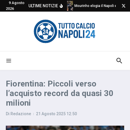
9 Agosto
Salta al contenuto
ULTIME NOTIZIE
Mourinho elogia il Napoli e critica
2026
Fiorentina: Piccoli verso
l’acquisto record da quasi 30
milioni
Di
Redazione
21 Agosto 2025
12:50