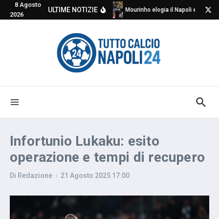
8 Agosto
Salta al contenuto
ULTIME NOTIZIE
Mourinho elogia il Napoli e critica
2026
Infortunio Lukaku: esito
operazione e tempi di recupero
Di
Redazione
21 Agosto 2025
17:00