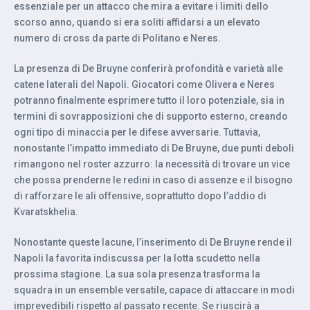
essenziale per un attacco che mira a evitare i limiti dello
scorso anno, quando si era soliti affidarsi a un elevato
numero di cross da parte di Politano e Neres.
La presenza di De Bruyne conferirà profondità e varietà alle
catene laterali del Napoli. Giocatori come Olivera e Neres
potranno finalmente esprimere tutto il loro potenziale, sia in
termini di sovrapposizioni che di supporto esterno, creando
ogni tipo di minaccia per le difese avversarie. Tuttavia,
nonostante l’impatto immediato di De Bruyne, due punti deboli
rimangono nel roster azzurro: la necessità di trovare un vice
che possa prenderne le redini in caso di assenze e il bisogno
di rafforzare le ali offensive, soprattutto dopo l’addio di
Kvaratskhelia.
Nonostante queste lacune, l’inserimento di De Bruyne rende il
Napoli la favorita indiscussa per la lotta scudetto nella
prossima stagione. La sua sola presenza trasforma la
squadra in un ensemble versatile, capace di attaccare in modi
imprevedibili rispetto al passato recente. Se riuscirà a