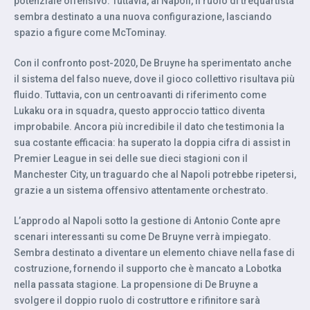
potenziale offensivo. Tuttavia, al Napoli, il ruolo di trequartista
sembra destinato a una nuova configurazione, lasciando
spazio a figure come McTominay.
Con il confronto post-2020, De Bruyne ha sperimentato anche
il sistema del falso nueve, dove il gioco collettivo risultava più
fluido. Tuttavia, con un centroavanti di riferimento come
Lukaku ora in squadra, questo approccio tattico diventa
improbabile. Ancora più incredibile il dato che testimonia la
sua costante efficacia: ha superato la doppia cifra di assist in
Premier League in sei delle sue dieci stagioni con il
Manchester City, un traguardo che al Napoli potrebbe ripetersi,
grazie a un sistema offensivo attentamente orchestrato.
L’approdo al Napoli sotto la gestione di Antonio Conte apre
scenari interessanti su come De Bruyne verrà impiegato.
Sembra destinato a diventare un elemento chiave nella fase di
costruzione, fornendo il supporto che è mancato a Lobotka
nella passata stagione. La propensione di De Bruyne a
svolgere il doppio ruolo di costruttore e rifinitore sarà