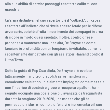
alla sua abilità di servire passaggi rasoterra calibrati con
maestria.
Un’arma distintiva nel suo repertorio è il “cutback”, un cross
rasoterra all’indietro che si rivela spesso letale per le difese
avversarie, poiché sfrutta l’inserimento dei compagni in area
di rigore in modo quasi spietato. Inoltre, contro difese
propense a mantenere una linea alta, De Bruyne sa come
lanciare in profondità con un tempismo invidiabile, come ha
recentemente dimostrato con gli assist per Haaland contro il
Luton Town.
Sotto la guida di Pep Guardiola, De Bruyne si è evoluto
tatticamente in molteplici ruoli, trasformandosi in un
camaleonte calcistico. Inizialmente impiegato come mezzala
con l’incarico di costruire gioco e recuperare palloni, ha in
seguito occupato una posizione più avanzata da trequartista
durante la stagione 2019-2020, una mossa che gli ha
permesso di ridurre i compiti difensivi e incrementare il suo