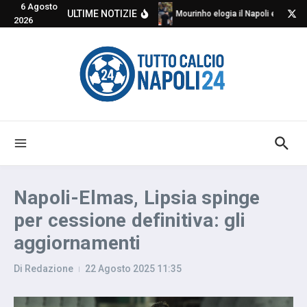
6 Agosto
Salta al contenuto
ULTIME NOTIZIE
Mourinho elogia il Napoli e critica
2026
Napoli-Elmas, Lipsia spinge
per cessione definitiva: gli
aggiornamenti
Di
Redazione
22 Agosto 2025
11:35