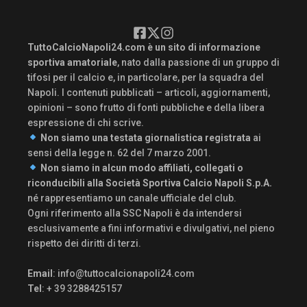
TuttoCalcioNapoli24.com è un sito di informazione
sportiva amatoriale
, nato dalla passione di un gruppo di
tifosi per il calcio e, in particolare, per la squadra del
Napoli. I contenuti pubblicati – articoli, aggiornamenti,
opinioni – sono frutto di fonti pubbliche e della libera
espressione di chi scrive.
Non siamo una testata giornalistica registrata
ai
sensi della legge n. 62 del 7 marzo 2001.
Non siamo in alcun modo affiliati, collegati o
riconducibili alla Società Sportiva Calcio Napoli S.p.A.
né rappresentiamo un canale ufficiale del club.
Ogni riferimento alla SSC Napoli è da intendersi
esclusivamente a fini informativi e divulgativi, nel pieno
rispetto dei diritti di terzi.
Email
:
info@tuttocalcionapoli24.com
Tel
: + 39 3288425157