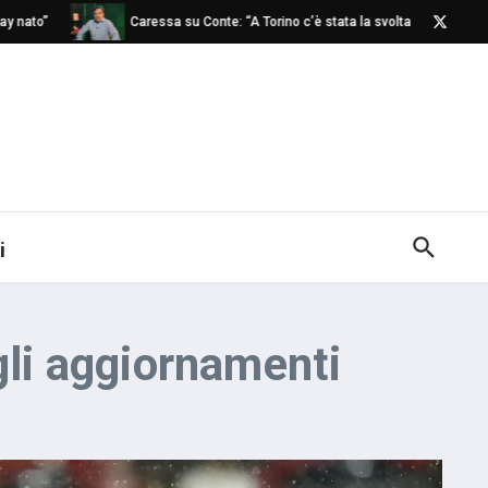
o”
Caressa su Conte: “A Torino c’è stata la svolta”
Napo
i
gli aggiornamenti