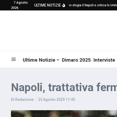
7 Agosto
Salta al contenuto
ULTIME NOTIZIE
Mourinho elogia il Napoli e critica lo United p
2026
Ultime Notizie
Dimaro 2025
Interviste
Napoli, trattativa fe
Di
Redazione
25 Agosto 2025
11:45