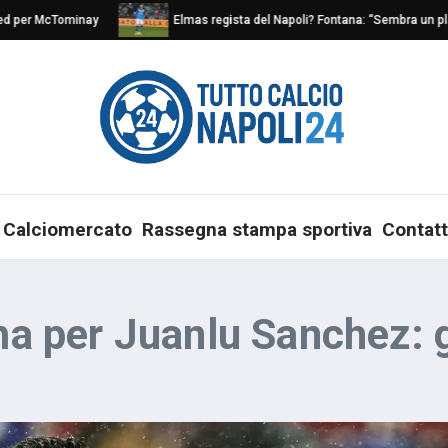
er McTominay
Elmas regista del Napoli? Fontana: “Sembra un play nat
Calciomercato
Rassegna stampa sportiva
Contatt
rma per Juanlu Sanchez: 