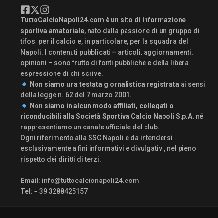
TuttoCalcioNapoli24.com è un sito di informazione
sportiva amatoriale
, nato dalla passione di un gruppo di
tifosi per il calcio e, in particolare, per la squadra del
Napoli. I contenuti pubblicati – articoli, aggiornamenti,
opinioni – sono frutto di fonti pubbliche e della libera
espressione di chi scrive.
Non siamo una testata giornalistica registrata
ai sensi
della legge n. 62 del 7 marzo 2001.
Non siamo in alcun modo affiliati, collegati o
riconducibili alla Società Sportiva Calcio Napoli S.p.A.
né
rappresentiamo un canale ufficiale del club.
Ogni riferimento alla SSC Napoli è da intendersi
esclusivamente a fini informativi e divulgativi, nel pieno
rispetto dei diritti di terzi.
Email
:
info@tuttocalcionapoli24.com
Tel
: + 39 3288425157