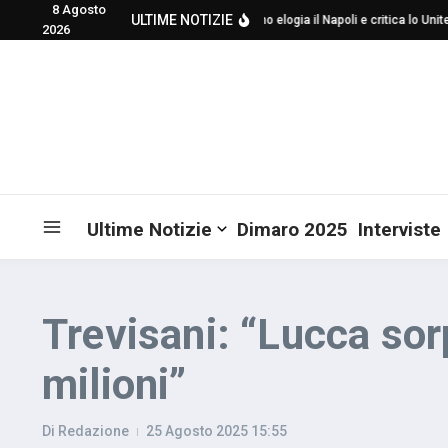
8 Agosto
Salta al contenuto
ULTIME NOTIZIE
Mourinho elogia il Napoli e critica lo United 
2026
Ultime Notizie
Dimaro 2025
Interviste
Trevisani: “Lucca sor
milioni”
Di
Redazione
25 Agosto 2025
15:55