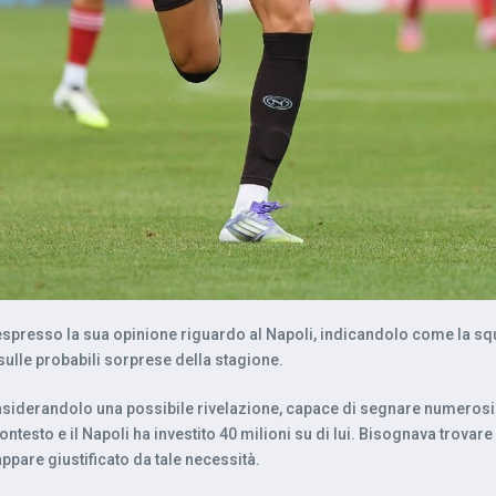
presso la sua opinione riguardo al Napoli, indicandolo come la squa
 sulle probabili sorprese della stagione.
nsiderandolo una possibile rivelazione, capace di segnare numeros
esto e il Napoli ha investito 40 milioni su di lui. Bisognava trovare u
pare giustificato da tale necessità.