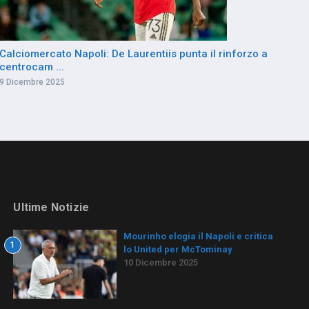
Calciomercato Napoli: De Laurentiis punta il rinforzo a
centrocam ...
9 Dicembre 2025
Ultime Notizie
Mourinho elogia il Napoli e critica
1
lo United per McTominay
10 Dicembre 2025