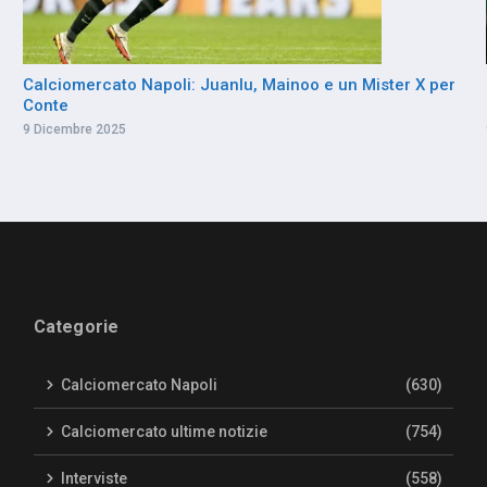
Calciomercato Napoli: Juanlu, Mainoo e un Mister X per
Conte
9 Dicembre 2025
Categorie
Calciomercato Napoli
(630)
Calciomercato ultime notizie
(754)
Interviste
(558)