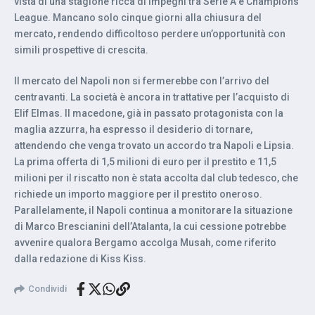
vista di una stagione ricca di impegni tra Serie A e Champions
League. Mancano solo cinque giorni alla chiusura del
mercato, rendendo difficoltoso perdere un’opportunità con
simili prospettive di crescita.
Il mercato del Napoli non si fermerebbe con l’arrivo del
centravanti. La società è ancora in trattative per l’acquisto di
Elif Elmas. Il macedone, già in passato protagonista con la
maglia azzurra, ha espresso il desiderio di tornare,
attendendo che venga trovato un accordo tra Napoli e Lipsia.
La prima offerta di 1,5 milioni di euro per il prestito e 11,5
milioni per il riscatto non è stata accolta dal club tedesco, che
richiede un importo maggiore per il prestito oneroso.
Parallelamente, il Napoli continua a monitorare la situazione
di Marco Brescianini dell’Atalanta, la cui cessione potrebbe
avvenire qualora Bergamo accolga Musah, come riferito
dalla redazione di Kiss Kiss.
Condividi