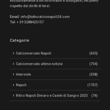
esclusivamente a fini informativi e divulgativi, nel pieno
rispetto dei diritti di terzi.
Email
:
info@tuttocalcionapoli24.com
Tel
: + 39 3288425157
Categorie
Calciomercato Napoli
(630)
Calciomercato ultime notizie
(754)
Interviste
(558)
Napoli
(1707)
Ritiro Napoli Dimaro e Castel di Sangro 2025
(76)