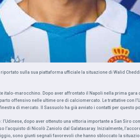
 riportato sulla sua piattaforma ufficiale la situazione di Walid Cheddi
te italo-marocchino. Dopo aver affrontato il Napoli nella prima gara di
rto offensivo nelle ultime ore di calciomercato. Le trattative con l’
finestra di mercato. Il Sassuolo ha già avviato i contatti per questo po
 l’Udinese, dopo aver ottenuto una vittoria importante a San Siro contr
o l’acquisto di Nicolò Zaniolo dal Galatasaray. Inizialmente, l’accor
riggio, sono giunti segnali favorevoli che hanno sbloccato la situazio