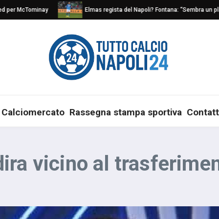
per McTominay
Elmas regista del Napoli? Fontana: “Sembra un play na
Calciomercato
Rassegna stampa sportiva
Contatt
ra vicino al trasferime