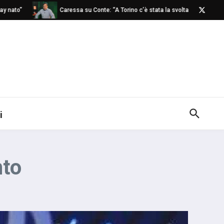
to”
Caressa su Conte: “A Torino c’è stata la svolta”
Napo
i
nto