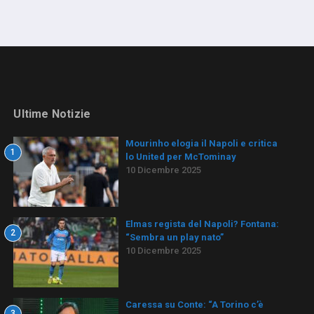
Ultime Notizie
Mourinho elogia il Napoli e critica
1
lo United per McTominay
10 Dicembre 2025
Elmas regista del Napoli? Fontana:
2
“Sembra un play nato”
10 Dicembre 2025
Caressa su Conte: “A Torino c’è
3