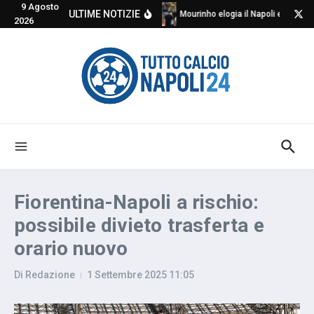
9 Agosto
Salta al contenuto
ULTIME NOTIZIE
Mourinho elogia il Napoli e critica
2026
Fiorentina-Napoli a rischio:
possibile divieto trasferta e
orario nuovo
Di
Redazione
1 Settembre 2025
11:05