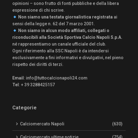
opinioni – sono frutto di fonti pubbliche e della libera
espressione di chi scrive.
Non siamo una testata giornalistica registrata
ai
sensi della legge n. 62 del 7 marzo 2001.
Non siamo in alcun modo affiliati, collegati o
riconducibili alla Società Sportiva Calcio Napoli S.p.A.
né rappresentiamo un canale ufficiale del club.
Ogni riferimento alla SSC Napoli è da intendersi
esclusivamente a fini informativi e divulgativi, nel pieno
rispetto dei diritti di terzi.
Email
:
info@tuttocalcionapoli24.com
Tel
: + 39 3288425157
Categorie
Calciomercato Napoli
(630)
Calciomercato ultime notizie
(754)