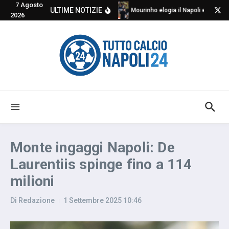
7 Agosto
Salta al contenuto
ULTIME NOTIZIE
Mourinho elogia il Napoli e critica
2026
Monte ingaggi Napoli: De
Laurentiis spinge fino a 114
milioni
Di
Redazione
1 Settembre 2025
10:46