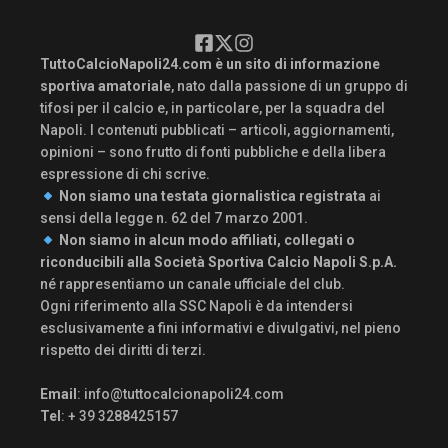
TuttoCalcioNapoli24.com è un sito di informazione
sportiva amatoriale
, nato dalla passione di un gruppo di
tifosi per il calcio e, in particolare, per la squadra del
Napoli. I contenuti pubblicati – articoli, aggiornamenti,
opinioni – sono frutto di fonti pubbliche e della libera
espressione di chi scrive.
Non siamo una testata giornalistica registrata
ai
sensi della legge n. 62 del 7 marzo 2001.
Non siamo in alcun modo affiliati, collegati o
riconducibili alla Società Sportiva Calcio Napoli S.p.A.
né rappresentiamo un canale ufficiale del club.
Ogni riferimento alla SSC Napoli è da intendersi
esclusivamente a fini informativi e divulgativi, nel pieno
rispetto dei diritti di terzi.
Email
:
info@tuttocalcionapoli24.com
Tel
: + 39 3288425157