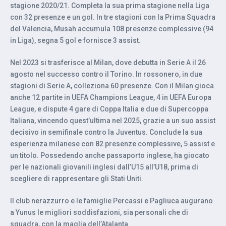
stagione 2020/21. Completa la sua prima stagione nella Liga
con 32 presenze e un gol. In tre stagioni con la Prima Squadra
del Valencia, Musah accumula 108 presenze complessive (94
in Liga), segna 5 gol e fornisce 3 assist.
Nel 2023 si trasferisce al Milan, dove debutta in Serie A il 26
agosto nel successo contro il Torino. In rossonero, in due
stagioni di Serie A, colleziona 60 presenze. Con il Milan gioca
anche 12 partite in UEFA Champions League, 4 in UEFA Europa
League, e dispute 4 gare di Coppa Italia e due di Supercoppa
Italiana, vincendo quest’ultima nel 2025, grazie a un suo assist
decisivo in semifinale contro la Juventus. Conclude la sua
esperienza milanese con 82 presenze complessive, 5 assist e
un titolo. Possedendo anche passaporto inglese, ha giocato
per le nazionali giovanili inglesi dall’U15 all’U18, prima di
scegliere di rappresentare gli Stati Uniti.
Il club nerazzurro e le famiglie Percassi e Pagliuca augurano
a Yunus le migliori soddisfazioni, sia personali che di
squadra, con la maglia dell’Atalanta.