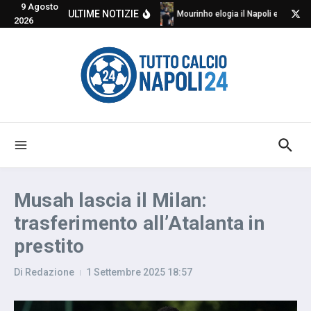
9 Agosto
Salta al contenuto
ULTIME NOTIZIE
Mourinho elogia il Napoli e critica
2026
Musah lascia il Milan:
trasferimento all’Atalanta in
prestito
Di
Redazione
1 Settembre 2025
18:57