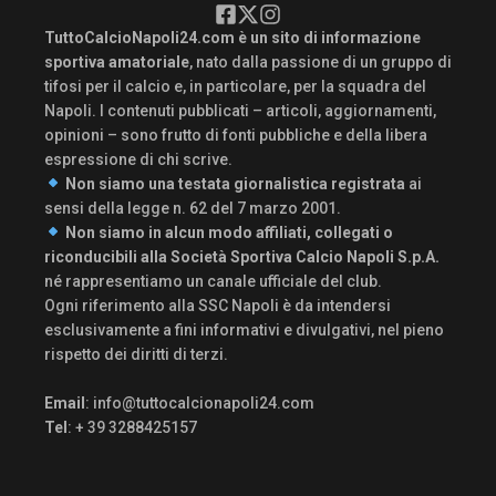
TuttoCalcioNapoli24.com è un sito di informazione
sportiva amatoriale
, nato dalla passione di un gruppo di
tifosi per il calcio e, in particolare, per la squadra del
Napoli. I contenuti pubblicati – articoli, aggiornamenti,
opinioni – sono frutto di fonti pubbliche e della libera
espressione di chi scrive.
Non siamo una testata giornalistica registrata
ai
sensi della legge n. 62 del 7 marzo 2001.
Non siamo in alcun modo affiliati, collegati o
riconducibili alla Società Sportiva Calcio Napoli S.p.A.
né rappresentiamo un canale ufficiale del club.
Ogni riferimento alla SSC Napoli è da intendersi
esclusivamente a fini informativi e divulgativi, nel pieno
rispetto dei diritti di terzi.
Email
:
info@tuttocalcionapoli24.com
Tel
: + 39 3288425157