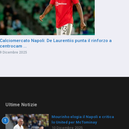
Calciomercato Napoli: De Laurentiis punta il rinforzo a
centrocam ...
9 Dicembre 2025
Ultime Notizie
Mourinho elogia il Napoli e critica
1
lo United per McTominay
10 Dicembre 2025