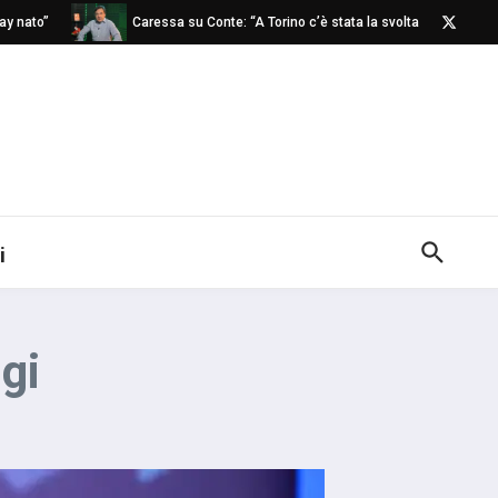
ato”
Caressa su Conte: “A Torino c’è stata la svolta”
Na
i
gi