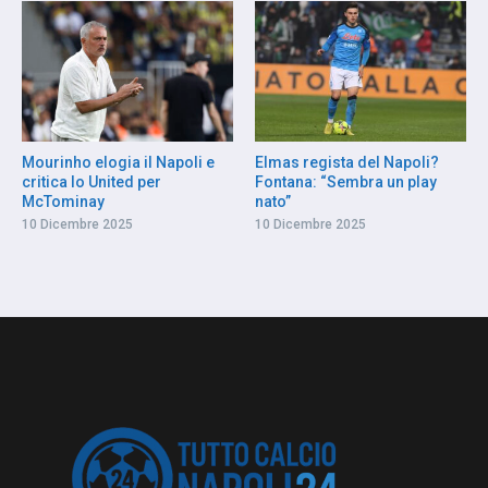
Mourinho elogia il Napoli e
Elmas regista del Napoli?
critica lo United per
Fontana: “Sembra un play
McTominay
nato”
10 Dicembre 2025
10 Dicembre 2025