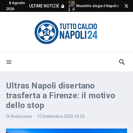
8 Agosto
Salta al contenuto
ULTIME NOTIZIE
Mourinho elogia il Napoli e critica
2026
Ultras Napoli disertano
trasferta a Firenze: il motivo
dello stop
Di
Redazione
10 Settembre 2025
15:55