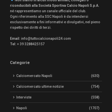
Non siamo in alcun modo affiliati, collegati o
riconducibili alla Società Sportiva Calcio Napoli S.p.A.
né rappresentiamo un canale ufficiale del club.
Ogni riferimento alla SSC Napoli è da intendersi
esclusivamente a fini informativi e divulgativi, nel pieno
rispetto dei diritti di terzi.
Email
:
info@tuttocalcionapoli24.com
Tel
: + 39 3288425157
Categorie
Calciomercato Napoli
(630)
Calciomercato ultime notizie
(754)
Interviste
(558)
Napoli
(1707)