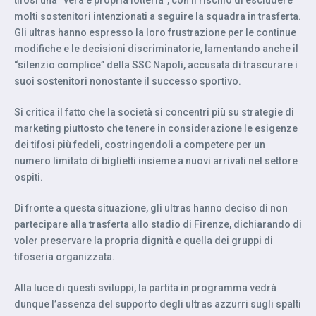
tifosi una “vera e propria lotteria”, con il rischio di escludere
molti sostenitori intenzionati a seguire la squadra in trasferta.
Gli ultras hanno espresso la loro frustrazione per le continue
modifiche e le decisioni discriminatorie, lamentando anche il
“silenzio complice” della SSC Napoli, accusata di trascurare i
suoi sostenitori nonostante il successo sportivo.
Si critica il fatto che la società si concentri più su strategie di
marketing piuttosto che tenere in considerazione le esigenze
dei tifosi più fedeli, costringendoli a competere per un
numero limitato di biglietti insieme a nuovi arrivati nel settore
ospiti.
Di fronte a questa situazione, gli ultras hanno deciso di non
partecipare alla trasferta allo stadio di Firenze, dichiarando di
voler preservare la propria dignità e quella dei gruppi di
tifoseria organizzata.
Alla luce di questi sviluppi, la partita in programma vedrà
dunque l’assenza del supporto degli ultras azzurri sugli spalti