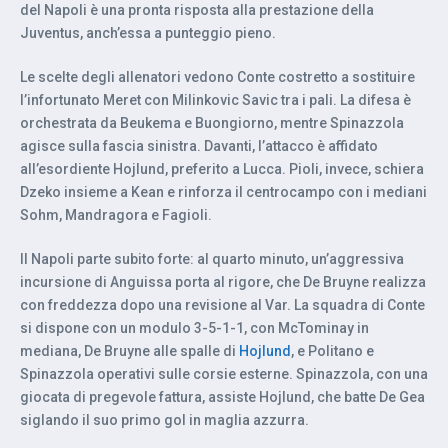
del Napoli è una pronta risposta alla prestazione della
Juventus, anch’essa a punteggio pieno.
Le scelte degli allenatori vedono Conte costretto a sostituire
l’infortunato Meret con Milinkovic Savic tra i pali. La difesa è
orchestrata da Beukema e Buongiorno, mentre Spinazzola
agisce sulla fascia sinistra. Davanti, l’attacco è affidato
all’esordiente Hojlund, preferito a Lucca. Pioli, invece, schiera
Dzeko insieme a Kean e rinforza il centrocampo con i mediani
Sohm, Mandragora e Fagioli.
Il Napoli parte subito forte: al quarto minuto, un’aggressiva
incursione di Anguissa porta al rigore, che De Bruyne realizza
con freddezza dopo una revisione al Var. La squadra di Conte
si dispone con un modulo 3-5-1-1, con McTominay in
mediana, De Bruyne alle spalle di
Hojlund
, e Politano e
Spinazzola operativi sulle corsie esterne. Spinazzola, con una
giocata di pregevole fattura, assiste Hojlund, che batte De Gea
siglando il suo primo gol in maglia azzurra.