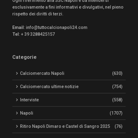
Ogni riferimento alla SSC Napoli è da intendersi
esclusivamente a fini informativi e divulgativi, nel pieno
rispetto dei diritti di terzi.
Email
:
info@tuttocalcionapoli24.com
Tel
: + 39 3288425157
Categorie
Calciomercato Napoli
(630)
Calciomercato ultime notizie
(754)
Interviste
(558)
Napoli
(1707)
Ritiro Napoli Dimaro e Castel di Sangro 2025
(76)