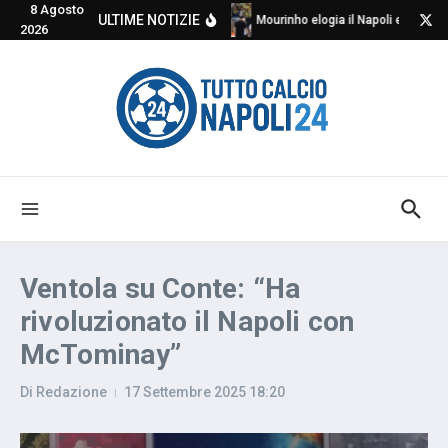
8 Agosto
Salta al contenuto
ULTIME NOTIZIE
Mourinho elogia il Napoli e critica
2026
Ventola su Conte: “Ha
rivoluzionato il Napoli con
McTominay”
Di
Redazione
17 Settembre 2025
18:20