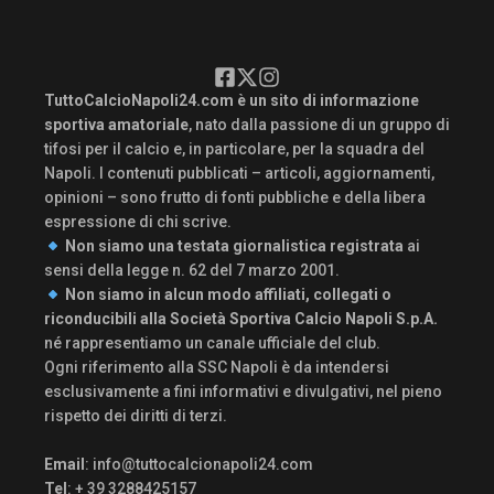
TuttoCalcioNapoli24.com è un sito di informazione
sportiva amatoriale
, nato dalla passione di un gruppo di
tifosi per il calcio e, in particolare, per la squadra del
Napoli. I contenuti pubblicati – articoli, aggiornamenti,
opinioni – sono frutto di fonti pubbliche e della libera
espressione di chi scrive.
Non siamo una testata giornalistica registrata
ai
sensi della legge n. 62 del 7 marzo 2001.
Non siamo in alcun modo affiliati, collegati o
riconducibili alla Società Sportiva Calcio Napoli S.p.A.
né rappresentiamo un canale ufficiale del club.
Ogni riferimento alla SSC Napoli è da intendersi
esclusivamente a fini informativi e divulgativi, nel pieno
rispetto dei diritti di terzi.
Email
:
info@tuttocalcionapoli24.com
Tel
: + 39 3288425157