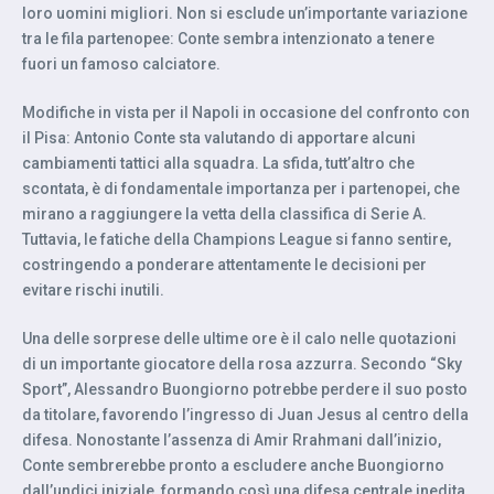
loro uomini migliori. Non si esclude un’importante variazione
tra le fila partenopee: Conte sembra intenzionato a tenere
fuori un famoso calciatore.
Modifiche in vista per il Napoli in occasione del confronto con
il Pisa: Antonio Conte sta valutando di apportare alcuni
cambiamenti tattici alla squadra. La sfida, tutt’altro che
scontata, è di fondamentale importanza per i partenopei, che
mirano a raggiungere la vetta della classifica di Serie A.
Tuttavia, le fatiche della Champions League si fanno sentire,
costringendo a ponderare attentamente le decisioni per
evitare rischi inutili.
Una delle sorprese delle ultime ore è il calo nelle quotazioni
di un importante giocatore della rosa azzurra. Secondo “Sky
Sport”, Alessandro Buongiorno potrebbe perdere il suo posto
da titolare, favorendo l’ingresso di Juan Jesus al centro della
difesa. Nonostante l’assenza di Amir Rrahmani dall’inizio,
Conte sembrerebbe pronto a escludere anche Buongiorno
dall’undici iniziale, formando così una difesa centrale inedita