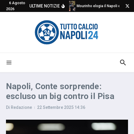
6 Agosto
Salta al contenuto
ULTIME NOTIZIE
Mourinho elogia il Napoli e critica
2026
Napoli, Conte sorprende:
escluso un big contro il Pisa
Di
Redazione
22 Settembre 2025
14:36