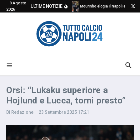
8 Agosto
Salta al contenuto
ULTIME NOTIZIE
Mourinho elogia il Napoli e critica
2026
Orsi: “Lukaku superiore a
Hojlund e Lucca, torni presto”
Di
Redazione
23 Settembre 2025
17:21