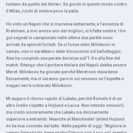
lontano da quello dei titolari. Se giochi in questo modo contro
il Milan, rischi di vedere poco la palla.
Ho visto un Napoli che si muoveva lentamente, e l’assenza di
Rrahmani, a mio avviso uno dei migliori, si è fatta sentire. I tre
gol segnati in campionato nelle ultime due partite sono
arrivati da episodi fortuiti. Se ci fosse stato Milinkovic in
campo, non ci sarebbero state discussioni sul ballottaggio;
Alex ha compiuto una parata decisiva sull’1-0 e alla fine del
match. Ritengo che il portiere titolare del Napoli debba essere
Meret. Milinkovic ha giocato perché Meret non stava bene
fisicamente, ma ci saranno gare in cui nessuno se l’aspetta e
magari verrà schierato Milinkovic.
Mi auguro il ritorno rapido di Lukaku, perché Romelu è di un
altro livello rispetto a Hojlund e Lucca. Non intendo sminuirli,
ma credo sinceramente che Lukaku sia decisamente
superiore a entrambi. Neanche al Manchester United Hojlund
mi ha mai convinto del tutto. Nelle pagelle di oggi: ‘Migliore in
campo Spinazzola, bene anche Gilmour con il suo gol, mentre