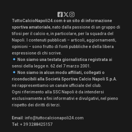
TuttoCalcioNapoli24.com è un sito di informazione
sportiva amatoriale
, nato dalla passione di un gruppo di
tifosi per il calcio e, in particolare, per la squadra del
Napoli. I contenuti pubblicati – articoli, aggiornamenti,
opinioni – sono frutto di fonti pubbliche e della libera
espressione di chi scrive.
Non siamo una testata giornalistica registrata
ai
sensi della legge n. 62 del 7 marzo 2001.
Non siamo in alcun modo affiliati, collegati o
riconducibili alla Società Sportiva Calcio Napoli S.p.A.
né rappresentiamo un canale ufficiale del club.
Ogni riferimento alla SSC Napoli è da intendersi
esclusivamente a fini informativi e divulgativi, nel pieno
rispetto dei diritti di terzi.
Email
:
info@tuttocalcionapoli24.com
Tel
: + 39 3288425157