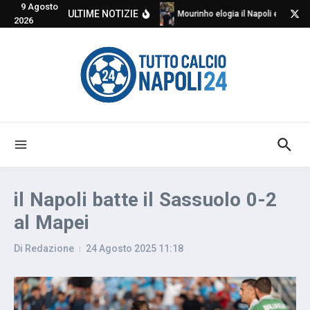
9 Agosto
Salta al contenuto
ULTIME NOTIZIE
Mourinho elogia il Napoli e critica
2026
il Napoli batte il Sassuolo 0-2
al Mapei
Di
Redazione
24 Agosto 2025
11:18