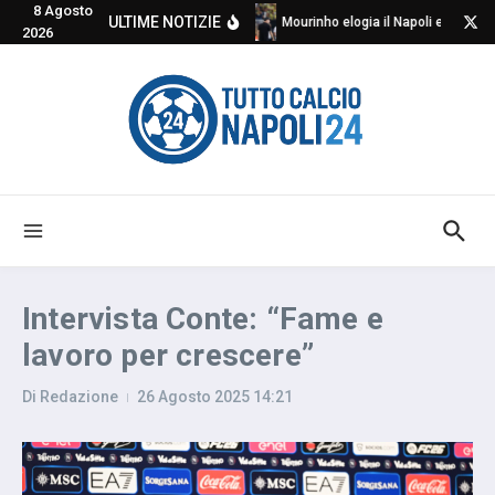
8 Agosto
Salta al contenuto
ULTIME NOTIZIE
Mourinho elogia il Napoli e critica
2026
Intervista Conte: “Fame e
lavoro per crescere”
Di
Redazione
26 Agosto 2025
14:21