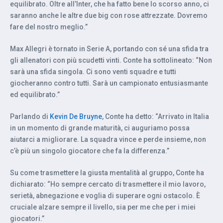
equilibrato. Oltre all’Inter, che ha fatto bene lo scorso anno, ci
saranno anche le altre due big con rose attrezzate. Dovremo
fare del nostro meglio.”
Max Allegri è tornato in Serie A, portando con sé una sfida tra
gli allenatori con più scudetti vinti. Conte ha sottolineato: “Non
sarà una sfida singola. Ci sono venti squadre e tutti
giocheranno contro tutti. Sarà un campionato entusiasmante
ed equilibrato.”
Parlando di
Kevin De Bruyne
, Conte ha detto: “Arrivato in Italia
in un momento di grande maturità, ci auguriamo possa
aiutarci a migliorare. La squadra vince e perde insieme, non
c’è più un singolo giocatore che fa la differenza.”
Su come trasmettere la giusta mentalità al gruppo, Conte ha
dichiarato: “Ho sempre cercato di trasmettere il mio lavoro,
serietà, abnegazione e voglia di superare ogni ostacolo. È
cruciale alzare sempre il livello, sia per me che per i miei
giocatori.”